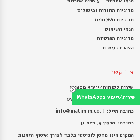
תנאי אחריות – 5 שנות אחריות
מדיניות החזרות וביטולים
מדיניות משלוחים
תנאי השימוש
מדיניות הפרטיות
הצהרת נגישות
צור קשר
שירות לקוחות/ייעוץ מקצועי
שירות/ייעוץ בWhatsApp
צ׳אט וואטסאפ
: 050-2231539
כתובת מייל
:
info@matimim.co.il
כתובת
: הרקון 9, רמת גן
המקום הינו מחסן לוגיסטי בלבד לצורך איסוף הזמנות