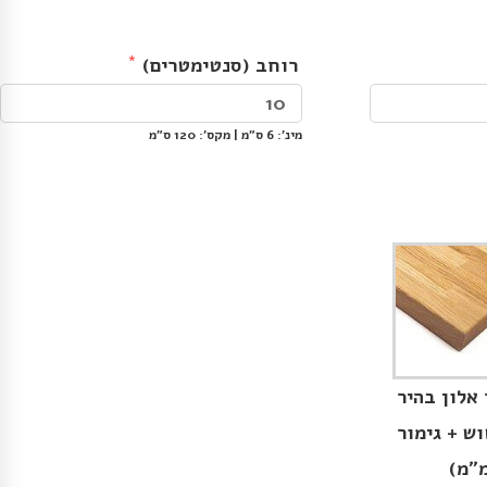
רוחב (סנטימטרים)
מינ׳: 6 ס״מ | מקס׳: 120 ס״מ
 אלון בהיר
וש + גימור