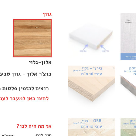
גוון
אלון-גלוי
בוצ׳ר אלון - גוון טבע
אז מה היה לנו?
סוג לוח: