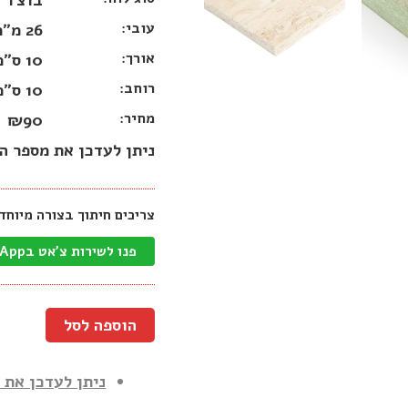
בוצ׳ר 
עובי:
26 מ״מ
אורך:
10 ס״מ
רוחב:
10 ס״מ
מחיר:
₪90
ניתן לעדכן את מספר ה
צריכים חיתוך בצורה מיוחד
פנו לשירות צ'אט בWhatsApp
הוספה לסל
ניתן לעדכן את 