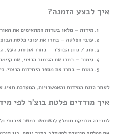
איך לבצע הזמנה?
מידות
— מלאו בשדות המתאימים את האורך
עובי הפלטה
— בחרו את עובי פלטת הבוצ׳ר
סוג / גוון הבוצ׳ר
— בחרו את סוג העץ, הג
גימור
— בחרו את הגימור הרצוי, אם קיימת
כמות
— בחרו את מספר היחידות הרצוי. ני
לאחר הזנת המידות והאפשרויות, המערכת תציג את
איך מודדים פלטת בוצ׳ר לפי מיד
למדידה מדויקת מומלץ להשתמש במטר איכותי ולרש
אם הפלטה מיועדת להשתלב בתוך נישה, בין קירות