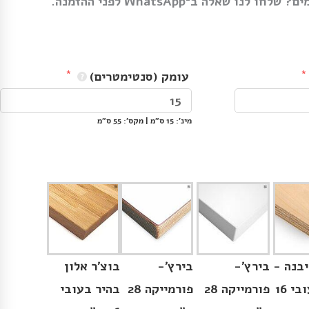
נו שאלה ב־WhatsApp לפני ההזמנה.
עומק (סנטימטרים)
מינ׳: 15 ס״מ | מקס׳: 55 ס״מ

יבנה -
בירץ׳-
בירץ׳-
בוצ׳ר אלון
גלוי בעובי 16
פורמייקה 28
פורמייקה 28
בהיר בעובי