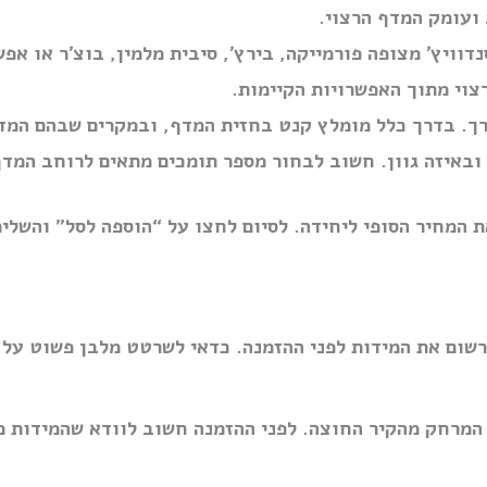
ועומק המדף הרצוי.
וויץ׳ מצופה פורמייקה, בירץ׳, סיבית מלמין, בוצ׳ר או אפ
צוי מתוך האפשרויות הקיימות.
ך. בדרך כלל מומלץ קנט בחזית המדף, ובמקרים שבהם המדף
באיזה גוון. חשוב לבחור מספר תומכים מתאים לרוחב המדף
 המחיר הסופי ליחידה. לסיום לחצו על “הוספה לסל” והשלימ
ום את המידות לפני ההזמנה. כדאי לשרטט מלבן פשוט על ד
 המרחק מהקיר החוצה. לפני ההזמנה חשוב לוודא שהמידות מ