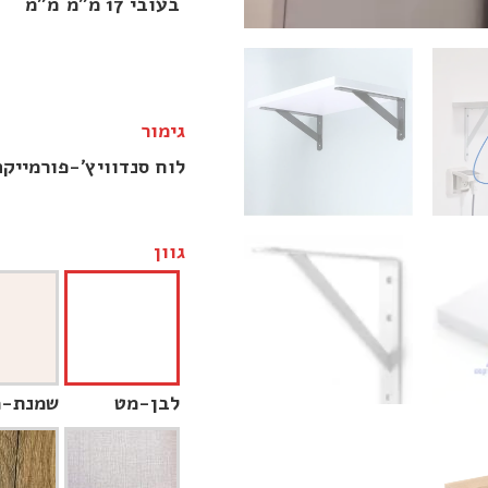
בעובי 17 מ״מ
מ״מ
גימור
לוח סנדוויץ׳-פורמייקה בעובי 17 מ״מ - כולל ק
גוון
לבן-מט
שמנת-