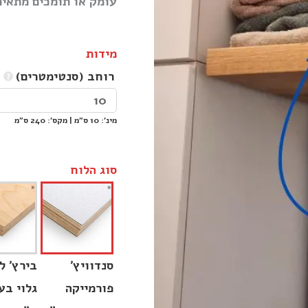
עומק או תומכים מתאימים? שלחו ל
מידות
רוחב (סנטימטרים)
מינ׳: 10 ס״מ | מקס׳: 240 ס״מ

סוג הלוח
סנדוויץ׳
בירץ׳ ל
פורמייקה