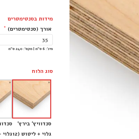
מידות בסנטימטרים
אורך (סנטימטרים)
מינ׳: 6 ס״מ | מקס׳: 240 ס״מ
סוג הלוח
סנדוויץ׳ בירץ׳
סנדווי
גלוי + ליטוש (12