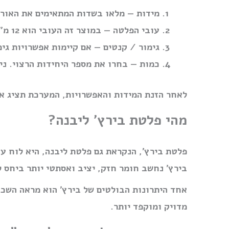
מידות
— מלאו בשדות המתאימים את האורך
עובי הפלטה
— במוצר זה העובי הוא 12 מ״מ.
גימור / קנטים
— אם קיימות אפשרויות גימ
כמות
— בחרו את מספר היחידות הרצוי. ני
לאחר הזנת המידות והאפשרויות, המערכת תציג את
מהי פלטת בירץ׳ ליבנה?
פלטת בירץ׳, הנקראת גם פלטת ליבנה, היא לוח ע
בירץ׳ נחשב חומר חזק, יציב ואסתטי יותר ביחס לס
אחד היתרונות הבולטים של בירץ׳ הוא מראה השכב
מדויק ומוקפד יותר.