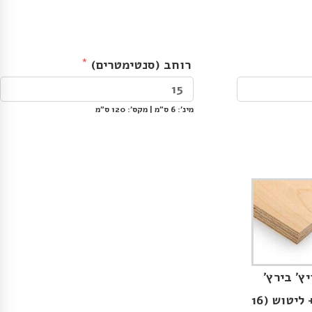
רוחב (סנטימטרים)
מינ׳: 6 ס״מ | מקס׳: 120 ס״מ
ץ׳ בירץ׳
גלוי + ליטוש (16