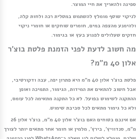
ספיגה ולהאריך את חיי המוצר.
לניקוי שוטף מומלץ להשתמש במטלית רכה ולחות קלה,
ולהימנע מהצפה במים, חומרים שוחקים או חומרי ניקוי
חזקים שעלולים לפגוע בעץ או בגימור.
מה חשוב לדעת לפני הזמנת פלטת בוצ׳ר
אלון 40 מ״מ?
פלטת בוצ׳ר אלון 40 מ״מ היא פתרון יפה, עבה ודקורטיבי,
אבל חשוב להתאים את המידות, הגימור, התמיכה ואופן
ההתקנה לשימוש בפועל. לא כל התקנה מתאימה לכל עומס,
ולא כל גימור מתאים לכל סביבת שימוש.
אם אינכם בטוחים האם בוצ׳ר אלון 40 מ״מ, בוצ׳ר אלון 26
מ״מ, סנדוויץ׳, בירץ׳, מלמין או חומר אחר מתאים יותר לצורך
שלכם, מומלץ לשלוח לנו שאלה ב־WhatsApp לפני ההזמנה.