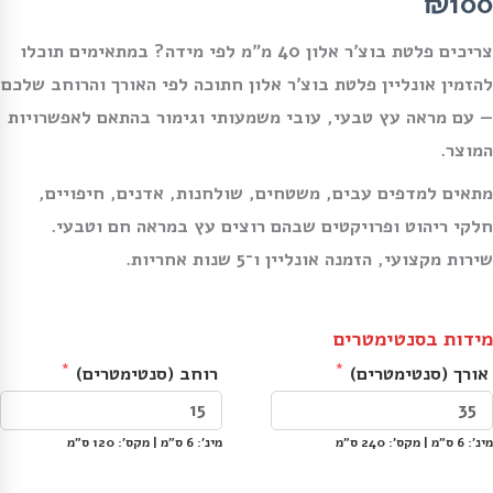
₪100
צריכים פלטת בוצ׳ר אלון 40 מ״מ לפי מידה? במתאימים תוכלו
להזמין אונליין פלטת בוצ׳ר אלון חתוכה לפי האורך והרוחב שלכם
— עם מראה עץ טבעי, עובי משמעותי וגימור בהתאם לאפשרויות
המוצר.
מתאים למדפים עבים, משטחים, שולחנות, אדנים, חיפויים,
חלקי ריהוט ופרויקטים שבהם רוצים עץ במראה חם וטבעי.
שירות מקצועי, הזמנה אונליין ו־5 שנות אחריות.
מידות בסנטימטרים
אורך (סנטימטרים)
רוחב (סנטימטרים)
מינ׳: 6 ס״מ | מקס׳: 240 ס״מ
מינ׳: 6 ס״מ | מקס׳: 120 ס״מ