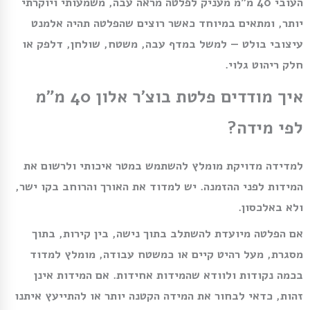
העובי 40 מ״מ מעניק לפלטה מראה עבה, משמעותי ויוקרתי
יותר, ומתאים במיוחד כאשר רוצים שהפלטה תהיה אלמנט
עיצובי בולט — למשל במדף עבה, משטח, שולחן, דלפק או
חלק ריהוט גלוי.
איך מודדים פלטת בוצ׳ר אלון 40 מ״מ
לפי מידה?
למדידה מדויקת מומלץ להשתמש במטר איכותי ולרשום את
המידות לפני ההזמנה. יש למדוד את האורך והרוחב בקו ישר,
ולא באלכסון.
אם הפלטה מיועדת להשתלב בתוך נישה, בין קירות, בתוך
מסגרת, מעל רהיט קיים או כמשטח עבודה, מומלץ למדוד
בכמה נקודות ולוודא שהמידות אחידות. אם המידות אינן
זהות, כדאי לבחור את המידה הקטנה יותר או להתייעץ איתנו