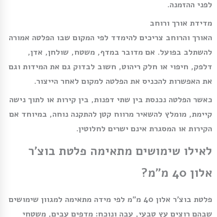
לפני ההזמנה.
מדידת אורך ורוחב
האורך והרוחב צריכים להימדד לפי המקום שבו הפלטה אמורה
להשתלב בפועל. אם מדובר במדף, משטח, שולחן, אדן,
דלפק, חיפוי או חלק ריהוט, חשוב לבדוק גם את המידות וגם
את האפשרות להכניס את הפלטה למקום לאחר הייצור.
כאשר הפלטה נכנסת בין שתי דפנות, בין קירות או לתוך נישה
קיימת, מומלץ להשאיר מרווח קטן להתקנה נוחה, במיוחד אם
הקירות או המסגרת אינם ישרים לחלוטין.
לאילו שימושים מתאימה פלטת בוצ׳ר
אלון 40 מ״מ?
פלטת בוצ׳ר אלון 40 מ״מ לפי מידה מתאימה למגוון שימושים
שבהם רוצים עץ טבעי, עבה ונוכח: מדפים עבים, משטחי