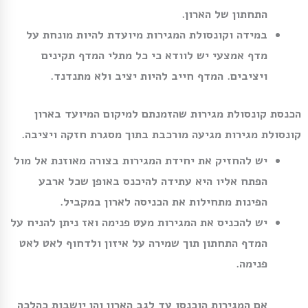
התחתון של הארון.
במידה וקונסולת המגירות מיועדת להיות מונחת על
מדף אמצעי יש לוודא כי כל מתלי המדף תקינים
ויציבים. המדף חייב להיות יציב ולא מתנדנד.
הכנסת קונסולת מגירות שהזמנתם למיקום המיועד בארון
קונסולת מגירות מגיעה מורכבת בתוך מסגרת חזקה ויציבה.
יש להחזיק את יחידת המגירות בצורה מאוזנת אל מול
הפתח אליו היא עתידה להיכנס באופן שכל ארבע
הפינות מתחילות את הכניסה לארון במקביל.
יש להכניס את המגירות מעט פנימה ואז ניתן להניח על
המדף התחתון תוך שמירה על איזון ולדחוף לאט לאט
פנימה.
אם המגירות הוכנסו עד לגב הארון והן יושבות כהלכה