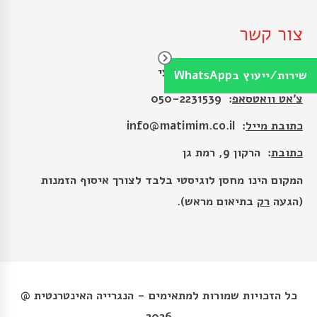
צור קשר
שירות לקוחות/ייעוץ מקצועי
שירות/ייעוץ בWhatsApp
צ׳אט וואטסאפ
: 050-2231539
כתובת מייל
:
info@matimim.co.il
כתובת
: הרקון 9, רמת גן
המקום הינו מחסן לוגיסטי בלבד לצורך איסוף הזמנות
(הגעה
רק
בתיאום מראש).
כל הזכויות שמורות למתאימים - הנגרייה האינטרנטית @
2026