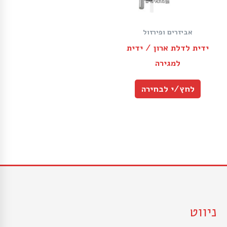
אביזרים ופירזול
ידית לדלת ארון / ידית
למגירה
לחץ/י לבחירה
ניווט