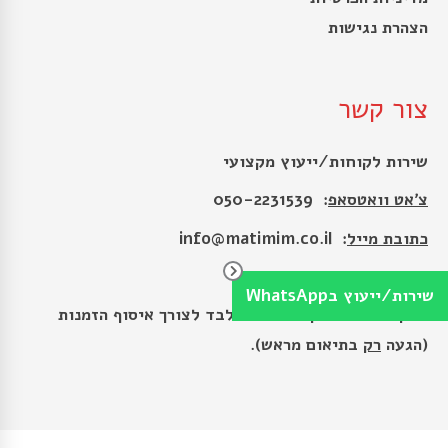
הצהרת נגישות
צור קשר
שירות לקוחות/ייעוץ מקצועי
צ׳אט וואטסאפ
: 050-2231539
כתובת מייל
:
info@matimim.co.il
כתובת
: הרקון 9, רמת גן
שירות/ייעוץ בWhatsApp
המקום הינו מחסן לוגיסטי בלבד לצורך איסוף הזמנות
(הגעה
רק
בתיאום מראש).