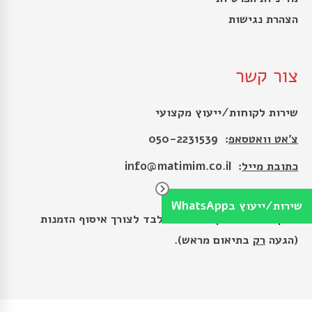
הצהרת נגישות
צור קשר
שירות לקוחות/ייעוץ מקצועי
צ׳אט וואטסאפ
: 050-2231539
כתובת מייל
:
info@matimim.co.il
כתובת
: הרקון 9, רמת גן
שירות/ייעוץ בWhatsApp
המקום הינו מחסן לוגיסטי בלבד לצורך איסוף הזמנות
(הגעה
רק
בתיאום מראש).