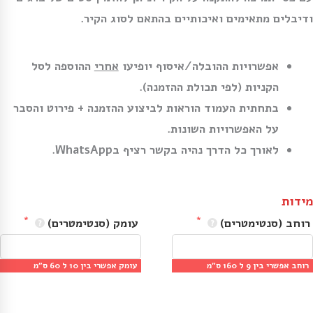
ודיבלים מתאימים ואיכותיים בהתאם לסוג הקיר.
אפשרויות ההובלה/איסוף יופיעו
אחרי
ההוספה לסל
הקניות (לפי תכולת ההזמנה).
בתחתית העמוד הוראות לביצוע ההזמנה + פירוט והסבר
על האפשרויות השונות.
לאורך כל הדרך נהיה בקשר רציף בWhatsApp.
מידות
רוחב (סנטימטרים)
עומק (סנטימטרים)
רוחב אפשרי בין 9 ל 160 ס״מ
עומק אפשרי בין 10 ל 60 ס״מ
מינ׳: 9 ס״מ | מקס׳: 160 ס״מ
מינ׳: 10 ס״מ | מקס׳: 60 ס״מ