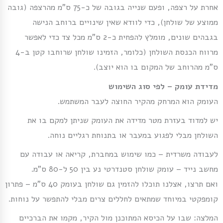
אחרת על רצפה, ופעם שנייה בגובה של כ-75 ס”מ מהרצפה (גובה
ממוצע של שולחן), כדי לוודא שאין שינויים ברוחב הנישה
בגבהים שונים, מומלץ להפחית כ-2 ס”מ מכל צד כדי לאפשר
מרווח הכנסת השולחן (כלומר, הזמינו שולחן שרוחבו קטן ב-4
ס”מ מהרוחב של המקום בו הוא יוצב).
מדידת עומק – לפי סוג השימוש
העומק הוא המרחק מהקיר החוצה לעבר המשתמש.
יש למדוד בעזרת מטר מדידה את העומק שניתן למקם בו את
השולחן מבלי לפגוע במעבר או בתנוחת רגליים נוחה.
לעבודה משרדית – כמו שימוש במחברת, קריאה או עבודה עם
מחשב נייד – עומק שולחן סטנדרטי נע בין
50 ל-80 ס”מ
.
ואם תרצו, אצלנו תוכלו להזמין גם שולחן בעומק
40 ס”מ
– פתרון
קומפקטי במיוחד שמתאים לחללים צרים מבלי להתפשר על נוחות.
המלצה: שבו על הכיסא המתוכנן מול הקיר, מקמו את הברכיים