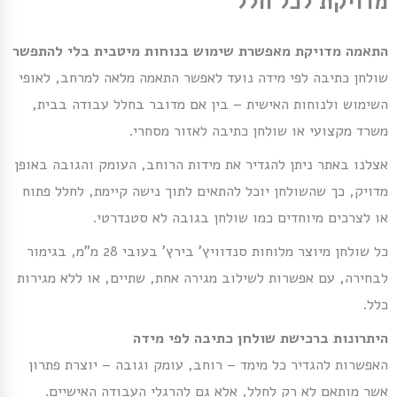
מדויקת לכל חלל
התאמה מדויקת מאפשרת שימוש בנוחות מיטבית בלי להתפשר
שולחן כתיבה לפי מידה נועד לאפשר התאמה מלאה למרחב, לאופי
השימוש ולנוחות האישית – בין אם מדובר בחלל עבודה בבית,
משרד מקצועי או שולחן כתיבה לאזור מסחרי.
אצלנו באתר ניתן להגדיר את מידות הרוחב, העומק והגובה באופן
מדויק, כך שהשולחן יוכל להתאים לתוך נישה קיימת, לחלל פתוח
או לצרכים מיוחדים כמו שולחן בגובה לא סטנדרטי.
כל שולחן מיוצר מלוחות סנדוויץ’ בירץ’ בעובי 28 מ”מ, בגימור
לבחירה, עם אפשרות לשילוב מגירה אחת, שתיים, או ללא מגירות
כלל.
היתרונות ברכישת שולחן כתיבה לפי מידה
האפשרות להגדיר כל מימד – רוחב, עומק וגובה – יוצרת פתרון
אשר מותאם לא רק לחלל, אלא גם להרגלי העבודה האישיים.