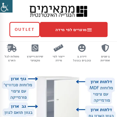
ילוג
מוצרים
תוכן
לפי
מידה
מוצרים לפי מידה
OUTLET
5 שנים
דירוג 5
ייצור לפי
שירות וייעוץ
משלוח לכל
אחריות
כוכבים בגוגל
מידה
מקצועי
הארץ