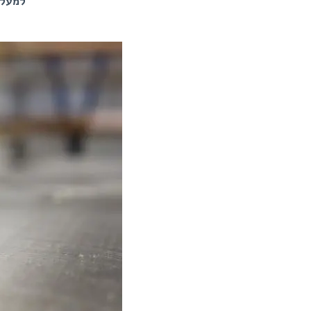
למעלה מ־60 שנות ניסיון · מעל 250 ביקור