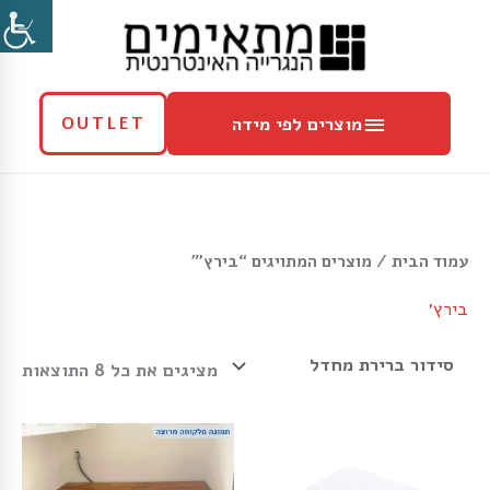
ילוג
מוצרים
תוכן
לפי
מידה
מוצרים לפי מידה
OUTLET
עמוד הבית
/ מוצרים המתויגים “בירץ׳”
בירץ׳
מציגים את כל ⁦8⁩ התוצאות