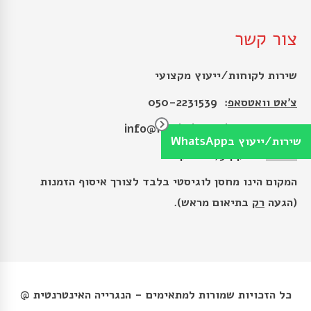
צור קשר
שירות לקוחות/ייעוץ מקצועי
צ׳אט וואטסאפ
: 050-2231539
כתובת מייל
:
info@matimim.co.il
שירות/ייעוץ בWhatsApp
כתובת
: הרקון 9, רמת גן
המקום הינו מחסן לוגיסטי בלבד לצורך איסוף הזמנות
(הגעה
רק
בתיאום מראש).
כל הזכויות שמורות למתאימים - הנגרייה האינטרנטית @