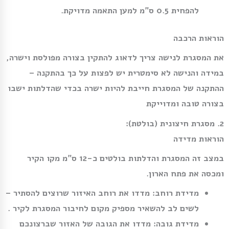
להפחית 0.5 ס”מ למען התאמה מדויקת.
הוראות הרכבה
את המסגרת לנישה צריך לדאוג להתקין בצורה מפולסת וישרה,
במידה והנישה לא סימטרית יש לפצות על כך בהתקנה –
ההתקנה של המסגרת חייבת להיות ישרה בכדי שהדלתות ישבו
בצורה טובה ומדוייקת
2. מסגרת חיצונית (בולטת):
הוראות מדידה
במצב זה המסגרת והדלתות בולטים כ-12 ס”מ מקו הקיר
ומכסה את פתח הארון.
מדידת רוחב:
מדדו את רוחב האיזור שרוצים להסתיר –
לשים לב להשאיר מספיק מקום לחיבור המסגרת לקיר .
מדידת גובה:
מדדו את הגובה של האזור שברצונכם