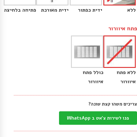
ללא
ידית כפתור
ידית מאורכת
פתיחה בלחיצה
פתח איוורור
ללא פתח
כולל פתח
איוורור
איוורור
צריכים משהו קצת שונה?
פנו לשירות צ'אט ב WhatsApp