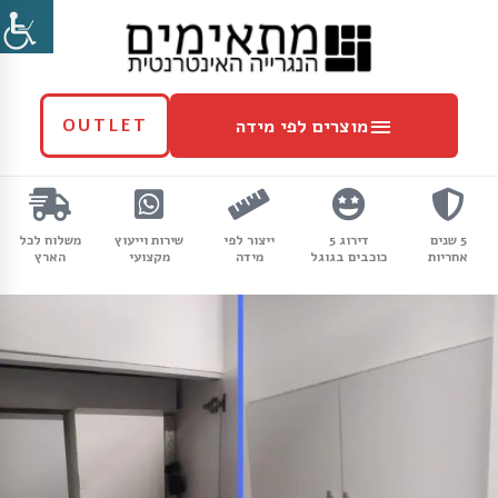
ילוג
מוצרים
תוכן
לפי
מידה
מוצרים לפי מידה
OUTLET
5 שנים
דירוג 5
ייצור לפי
שירות וייעוץ
משלוח לכל
אחריות
כוכבים בגוגל
מידה
מקצועי
הארץ