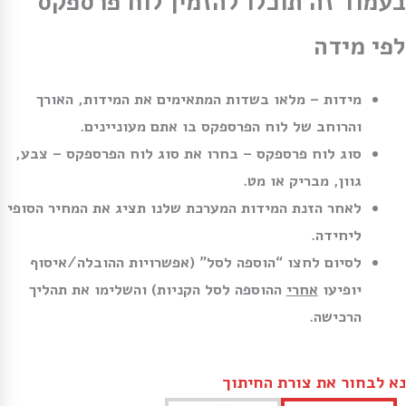
בעמוד זה תוכלו להזמין לוח פרספקס
לפי מידה
מידות – מלאו בשדות המתאימים את המידות, האורך
והרוחב של לוח הפרספקס בו אתם מעוניינים.
סוג לוח פרספקס – בחרו את סוג לוח הפרספקס – צבע,
גוון, מבריק או מט.
לאחר הזנת המידות המערכת שלנו תציג את המחיר הסופי
ליחידה.
לסיום לחצו “הוספה לסל” (אפשרויות ההובלה/איסוף
יופיעו
אחרי
ההוספה לסל הקניות) והשלימו את תהליך
הרכישה.
נא לבחור את צורת החיתוך